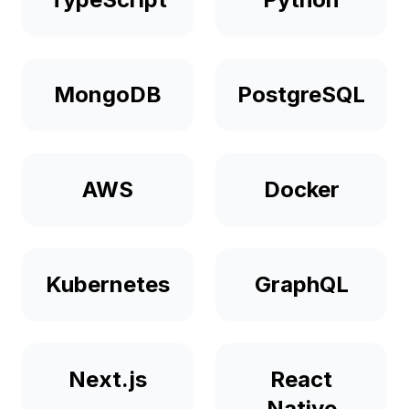
MongoDB
PostgreSQL
AWS
Docker
Kubernetes
GraphQL
Next.js
React
Native